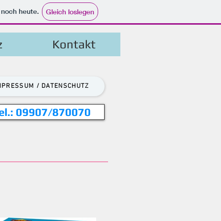
e noch heute.
Gleich loslegen
z
Kontakt
MPRESSUM / DATENSCHUTZ
el.: 09907/870070