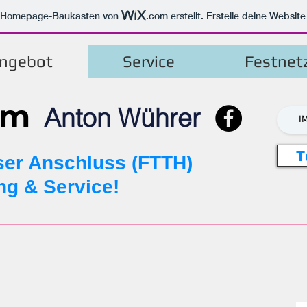
m Homepage-Baukasten von
.com
erstellt. Erstelle deine Websit
ngebot
Service
Festnet
om
Anton Wührer
I
T
ser Anschluss (FTTH)
ng & Service!