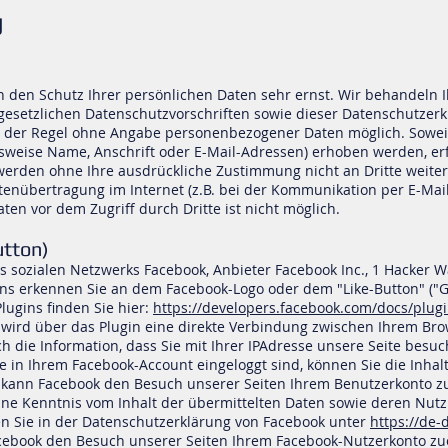
g
n den Schutz Ihrer persönlichen Daten sehr ernst. Wir behandel
gesetzlichen Datenschutzvorschriften sowie dieser Datenschutzerk
n der Regel ohne Angabe personenbezogener Daten möglich. Sowei
weise Name, Anschrift oder E-Mail-Adressen) erhoben werden, erfol
n werden ohne Ihre ausdrückliche Zustimmung nicht an Dritte weite
tenübertragung im Internet (z.B. bei der Kommunikation per E-Mai
ten vor dem Zugriff durch Dritte ist nicht möglich.
utton)
s sozialen Netzwerks Facebook, Anbieter Facebook Inc., 1 Hacker Wa
gins erkennen Sie an dem Facebook-Logo oder dem "Like-Button" ("Ge
lugins finden Sie hier:
https://developers.facebook.com/docs/plugi
 wird über das Plugin eine direkte Verbindung zwischen Ihrem Br
ch die Information, dass Sie mit Ihrer IPAdresse unsere Seite bes
e in Ihrem Facebook-Account eingeloggt sind, können Sie die Inhal
h kann Facebook den Besuch unserer Seiten Ihrem Benutzerkonto z
keine Kenntnis vom Inhalt der übermittelten Daten sowie deren Nut
en Sie in der Datenschutzerklärung von Facebook unter
https://de-
ebook den Besuch unserer Seiten Ihrem Facebook-Nutzerkonto zuor