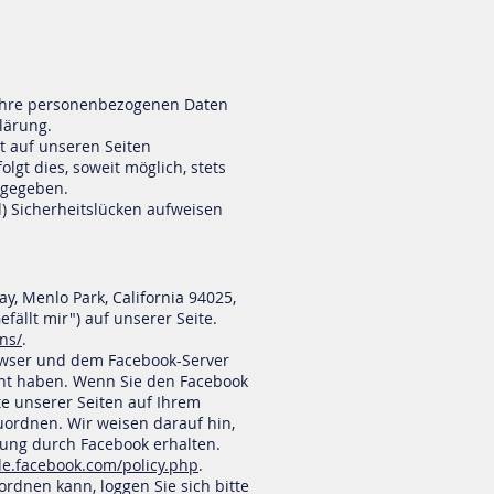
n Ihre personenbezogenen Daten
lärung.
t auf unseren Seiten
gt dies, soweit möglich, stets
rgegeben.
l) Sicherheitslücken aufweisen
y, Menlo Park, California 94025,
fällt mir") auf unserer Seite.
ns/
.
owser und dem Facebook-Server
ucht haben. Wenn Sie den Facebook
te unserer Seiten auf Ihrem
uordnen. Wir weisen darauf hin,
zung durch Facebook erhalten.
de.facebook.com/policy.php
.
dnen kann, loggen Sie sich bitte