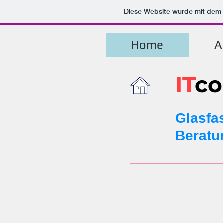
Diese Website wurde mit de
Home
A
IT
c
Glasfa
Beratu